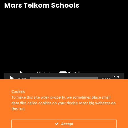
Mars Telkom Schools
Video
Player
00:00
02:17
Cookies
To make this site work properly, we sometimes place small
data files called cookies on your device. Most big websites do
this too.
Copyright © 2024 Yayasan Pendidikan Telkom
Accept